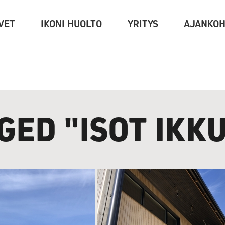
VET
IKONI HUOLTO
YRITYS
AJANKOH
GED "ISOT IKK