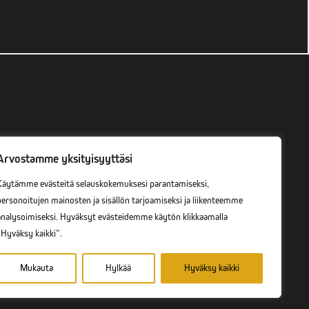
Arvostamme yksityisyyttäsi
Käytämme evästeitä selauskokemuksesi parantamiseksi,
personoitujen mainosten ja sisällön tarjoamiseksi ja liikenteemme
analysoimiseksi. Hyväksyt evästeidemme käytön klikkaamalla
”Hyväksy kaikki”.
Mukauta
Hylkää
Hyväksy kaikki