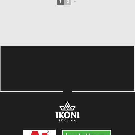
1
2
►