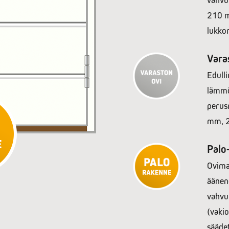
vahvu
210 m
lukko
Vara
Edulli
lämmö
perus
mm, 2
Palo
Ovimal
äänen
vahvu
(vakio
sääde