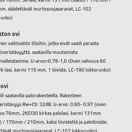
us 78mm, 3k-lasi, karmi 131 mm (vakio) / 170 mm /
m, säädettävät murtosuojasaranat, LC-102
runko)
ston ovi
nen vaihtoehto tiloihin, jotka eivät vaadi parasta
neristävyyttä, saatavilla muutamista
malleistamme. U-arvo=0,78-1,0 (Oven vahvuus 60
k-lasi, karmi 115 mm, 1 tiiviste, LC-190 lukkorunko)
-ovi
li saatavilla palorakenteella. Rakenteen
eristävyys Rw+Ctr 32dB. U-arvo: 0,60- 0,97 (oven
us 76mm, 2KEI30 kirkas palolasi, karmi 131mm
) / 170mm / 210mm, kaksi tiivistettä ja palotiiviste,
ttävät murtosuojasaranat, LC-102 lukkorunko).