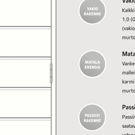
Vaki
Kaikk
1,0 (
(vaki
murto
Mata
Vankem
malle
karmi
murto
Pass
Passii
saatav