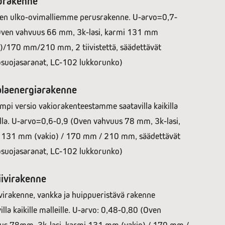
orakenne
ien ulko-ovimalliemme perusrakenne. U-arvo=0,7-
Oven vahvuus 66 mm, 3k-lasi, karmi 131 mm
o)/170 mm/210 mm, 2 tiivistettä, säädettävät
suojasaranat, LC-102 lukkorunko)
laenergiarakenne
pi versio vakiorakenteestamme saatavilla kaikilla
illa. U-arvo=0,6-0,9 (Oven vahvuus 78 mm, 3k-lasi,
 131 mm (vakio) / 170 mm / 210 mm, säädettävät
suojasaranat, LC-102 lukkorunko)
iivirakenne
virakenne, vankka ja huippueristävä rakenne
illa kaikille malleille. U-arvo: 0,48-0,80 (Oven